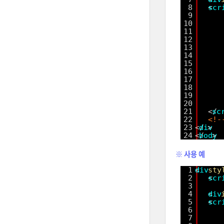
8
<
scr
9
10
11
12
13
14
15
16
17
18
19
20
21
</
sc
22
<!
23
</
div
>  
24
</
body
> 
※ 사용 예
1
<
div
sty
2
<
scr
3
4
<
div
5
<
scr
6
7