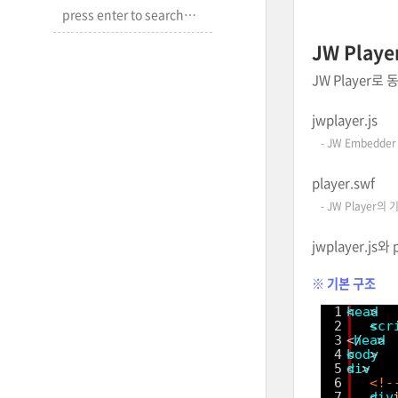
JW Play
JW Player로
jwplayer.js
- JW Embedd
player.swf
- JW Playe
jwplayer.js와 
※ 기본 구조
1
<
head
>
2
<
scr
3
</
head
>
4
<
body
>  
5
<
div
>
6
<!
7
<
div