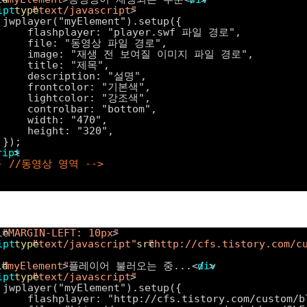
ipt
type
=
"text/javascript"
>
jwplayer("myElement").setup({
flashplayer: "player.swf 파일 경로",
file: "동영상 파일 경로",
image: "재생 전 보여질 이미지 파일 경로",
title: "제목",
description: "설명",
frontcolor: "기본색",
lightcolor: "강조색",
controlbar: "bottom",
width: "470",
height: "320",
});
ript
>
-- //동영상 영역 -->
          
le
=
"MARGIN-LEFT: 10px"
>
ipt
type
=
"text/javascript"
src
=
"http://cfs.tistory.com/c
id
=
"myElement"
>플레이어 불러오는 중...</
div
>
ipt
type
=
"text/javascript"
>
jwplayer("myElement").setup({
flashplayer: "http://cfs.tistory.com/custom/b