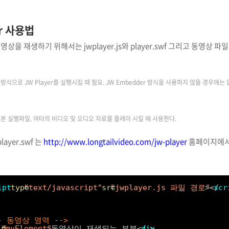
er 사용법
 동영상을 재생하기 위해서는 jwplayer.js와 player.swf 그리고 동영상 
er 방식으로 JW Player를 실행시킬 때 필요. JW Embedder 방식을 사용하지 않을 경우에는
r의 기본 실행파일. 여타의 비디오 및 오디오 자료를 플레이 시킬 때 사용한다.
player.swf 는
http://www.longtailvideo.com/jw-player
홈페이지에서 
ipt
type
=
"text/javascript"
src
=
"jwplayer.js 파일 경로"
></
scr
  
-- 동영상 영역 -->
id
=
"myElement"
>동영상이 재생되는 부분</
div
>