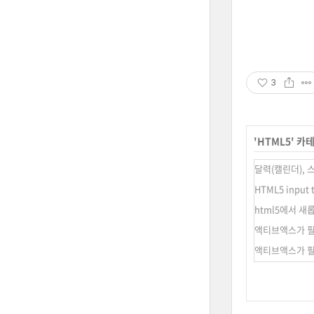
3
'
HTML5
' 카
달력(캘린더), 
HTML5 input 
html5에서 
액티브액스가 필요
액티브액스가 필요