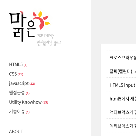
크로스브라우징이
HTML5
(7)
달력(캘린더),
CSS
(15)
javascript
HTML5 input 
(22)
웹접근성
(4)
html5에서 
Utility Knowhow
(15)
기술이슈
액티브액스가 필요
(5)
액티브액스가 필요
ABOUT