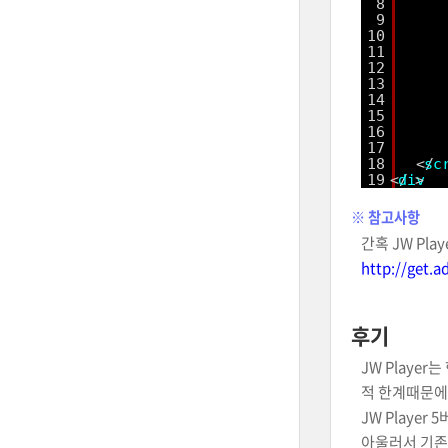
8
9
10
11
12
13
14
15
16
17
18
</
sc
19
</
div
>  
※ 참고사항
간혹 JW Pl
http://get.a
후기
JW Player
적 한계때문에
JW Playe
아울러서 기존에