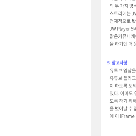
의 두 가지 방
스토리에는 JW
전제척으로 봤을
JW Playe
맑은커뮤니케이션
을 하기엔 더 
※ 참고사항
유투브 영상을
유튜브 플러그인
이 하도록 도와
있다. 아마도
도록 하기 위
을 벗어날 수 
에 이 iFram