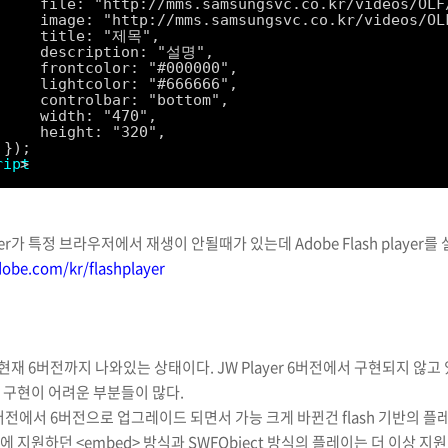
file: "http://mms.samsungsvc.co.kr/videos/OLF
image: "http://mms.samsungsvc.co.kr/videos/OL
title: "제목",
description: "설명",
frontcolor: "#000000",
lightcolor: "#666666",
controlbar: "bottom",
width: "470",
height: "320",
});
ript
>
ayer가 특정 브라우저에서 재생이 안될때가 있는데 Adobe Flash play
dobe.com/kr/flashplayer
는 현재 6버전까지 나와있는 상태이다. JW Player 6버전에서 구현되지 않고 있
 구현이 어려운 부분들이 많다.
r 5버전에서 6버전으로 업그레이드 되면서 가능 크게 바뀐건 flash 기반의
 지원하던 <embed> 방식과 SWFObject 방식의 플레이는 더 이상 지원 안