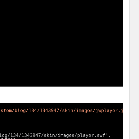
ustom/blog/134/1343947/skin/images/jwplayer.js"
></
sc
log/134/1343947/skin/images/player.swf",