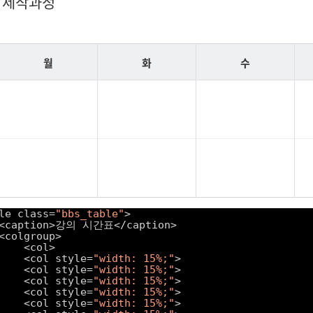
 제작과정
업
월
화
수
le class=
"bbs_table"
>
<caption>강의 시간표</caption>
<colgroup>
<col>
<col style=
"width: 15%;"
>
<col style=
"width: 15%;"
>
<col style=
"width: 15%;"
>
<col style=
"width: 15%;"
>
<col style=
"width: 15%;"
>