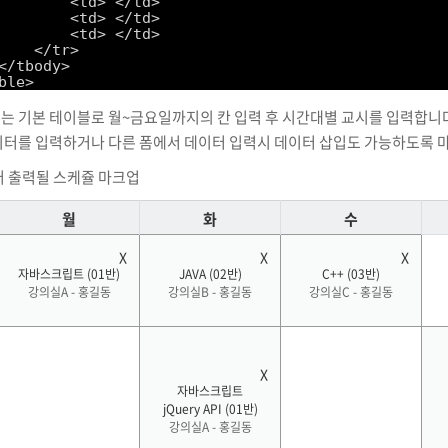
<td> </td>
<td> </td>
<td> </td>
</tr>
</tbody>
ble> 
 없는 기본 테이블로 월~금요일까지의 칸 입력 후 시간대별 교시를 입력합니
터를 입력하거나 다른 폼에서 데이터 입력시 데이터 삽입도 가능하도록 
터 출력될 스케쥴 마크업
월
화
수
자바스크립트 (01반)
JAVA (02반)
C++ (03반)
강의실A - 홍길동
강의실B - 홍길동
강의실C - 홍길동
자바스크립트
jQuery API (01반)
강의실A - 홍길동