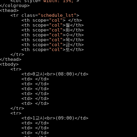
<col style=
"width: 15%;"
>
</colgroup>
<thead>
<tr class=
"schedule_lst"
>
<th scope=
"col"
> </th>
<th scope=
"col"
>월</th>
<th scope=
"col"
>화</th>
<th scope=
"col"
>수</th>
<th scope=
"col"
>목</th>
<th scope=
"col"
>금</th>
<th scope=
"col"
>토</th>
</tr>
</thead>
<tbody>
<tr>
<td>0교시<br>(08:00)</td>
<td> </td>
<td> </td>
<td> </td>
<td> </td>
<td> </td>
<td> </td>
</tr>
<tr>
<td>1교시<br>(09:00)</td>
<td> </td>
<td> </td>
<td> </td>