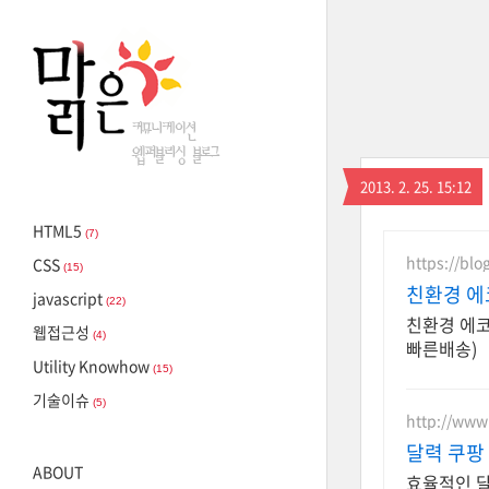
2013. 2. 25. 15:12
HTML5
(7)
https://blo
CSS
(15)
친환경 에
javascript
(22)
친환경 에코
웹접근성
(4)
빠른배송)
Utility Knowhow
(15)
기술이슈
(5)
http://ww
달력 쿠팡
ABOUT
효율적인 달