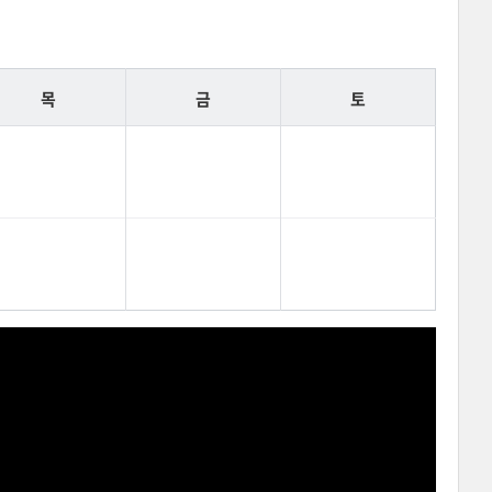
목
금
토