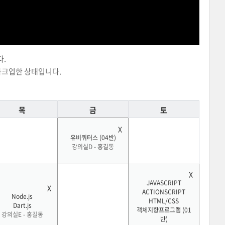
다.
마크업한 상태입니다.
목
금
토
유비쿼터스 (04반)
강의실D - 홍길동
JAVASCRIPT
ACTIONSCRIPT
Node.js
HTML/CSS
Dart.js
객체지향프로그램 (01
강의실E - 홍길동
반)