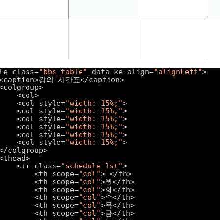
le class=
"bbs_table"
data-ke-align=
"alignLeft"
>
<caption>강의 시간표</caption>
<colgroup>
<col>
<col style=
"width: 15%;"
>
<col style=
"width: 15%;"
>
<col style=
"width: 15%;"
>
<col style=
"width: 15%;"
>
<col style=
"width: 15%;"
>
<col style=
"width: 15%;"
>
</colgroup>
<thead>
<tr class=
"schedule_lst"
>
<th scope=
"col"
> </th>
<th scope=
"col"
>월</th>
<th scope=
"col"
>화</th>
<th scope=
"col"
>수</th>
<th scope=
"col"
>목</th>
<th scope=
"col"
>금</th>