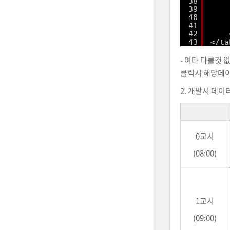
38
39
40
41
42
43
</ta
- 여타 다를것
클릭시 해당데이
2. 개발시 데이
0교시
(08:00)
1교시
(09:00)