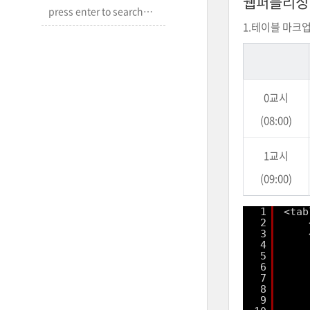
웹퍼블리싱
1.테이블 마크
0교시
(08:00)
1교시
(09:00)
1
<tab
2
3
4
5
6
7
8
9