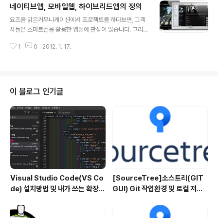
네이티브앱, 모바일웹, 하이브리드앱의 정의
드를 원치 않는 사용자는 MS에서 제공하는 별도의 자동 업그레이드 차단 프로
글 내용
그램을 설치하면 된다. 자동 업그레이드 서비스는 2012년 1월부터 호주, 브라
요즈음 맑은커뮤니케이션에서 프로젝트를 하다보면, 고객
질을 시작으로 다른나라로 점차 서비스를 확대할 예정이다. 올해로 10돌을 맞
사들은 스마트폰을 활용한 앱웹에 관심이 많습니다. 그리
은..
고 일반사람들은 어플리케이션이고, 앱이라고 하면 대부분
1
0
2012. 1. 17.
통용이 됩니다. 하지만 그 안을 들여다보면 좀더 복잡한 내
용을 접할 수 있습니다. 이것은 작업방식에 따라 네이티브
앱, 모바일웹, 하이브리드앱으로 구분이 됩니다. 하지만 이
세가지에 대한 기본지식이 없는 경우가 허다합니다. 또한
실무자들도 모르는 경우가 많습니다. 프로젝트 진행을 위
이 블로그 인기글
해서는 이 세가지 방법중에 한가지를 정하고 프로젝트를
진행해야 하는데 이 세가지를 잘 알지 못한다면 기획단계
부터 프로젝트는 엉망이 될 것입니다. 그래서 이 세가지에
대한 개념을 설명 하고자 합니다. 네이티브 앱 iOS의 개발
언어인 Object-C 또는 안드로이드는 Ja..
Visual Studio Code(VS Co
[SourceTree]소스트리(GIT
de) 설치방법 및 내가 쓰는 확장
GUI) Git 작업환경 및 로컬 저장
플러그인
소 생성방법 - 2편