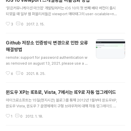
iOS 10 viewport 스케일링을 비활성화 방법
글 내용
'맑은커뮤니케이션 마크업' 개발팀에서는 iOS 10의 첫 번째 베타 버전이 출시
되었을 때 일부 웹 퍼블리셔들은 viewport 메타태그의 user-scalable=no
가 사이트에서 작동 않는다는 사실을 발견하기까지는 오래 걸리지 않았습니다.
3
0
2017. 2. 15.
곧 Stack Overflow에서 이슈화 되기 시작했고, 이미 일부 퍼블리셔들은 JS
플러그인을 사용하여 이 문제를 해결하였습니다. 그러나 iOS 10의 첫 번째 베
타 릴리스 노트에서 알 수 있듯이 버그가 아니며, Apple은 실제로 user-scal
Github 저장소 인증방식 변경으로 인한 오류
able=no 를 의도적으로 사용 중지했습니다. user-scalable=no의 기능을
중지한 이유는 휴대 전화의 가장 분명하고 유용한 제스처 중 하나 인 핀치 투 줌
해결방법
글 내용
(pinch-to-zoom)을 자유롭게 사용할 수 있..
remote: support for password authentication w
as removed on august 13, 2021. please use a p
ersonal access token instead. remote: please s
6
0
2021. 8. 25.
ee https://github.blog/2020-12-15-token-authe
ntication-requirements-for-git-operations/ for
more information. fatal: unable to access 'http
윈도우 XP는 IE8로, Vista, 7에서는 IE9로 자동 업그레이드
s://github.com/저장소 상세 경로/': the requested ur
글 내용
l returned error: 403 "비밀번호 인증 지원은 2021년
마이크로소프트는 15일(현지시간) 블로그를 통해 2012년 1월부터 윈도우XP,
8월 13일에 제거되었습니다. 개인 액세스 토큰을 사용하
윈도우 Vista, 윈도우 7 운영체제의 구형 브라우저에 대해 자동 업그레이드 시
세요." 프로..
작한다고 발표했다. 웹 브라우저 자동 업그레이드는 Windows Update를 통
1
0
2012. 1. 18.
해 이루어지며 윈도우 XP에서 IE6,7을 사용하는 PC는 IE8로 업그레이드 되며
Vista, 7 운영체제에서는 IE9로 업그레이드 된다. 웹 브라우저 자동 업그레이
드시 사용자에게 별도로 알려주지 않고 업그레이드가 진행된다. 자동 업그레이