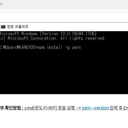
rn
부 확인방법 :
cmd(윈도키+R키) 창을 실행
→
yarn --version
입력 후 En