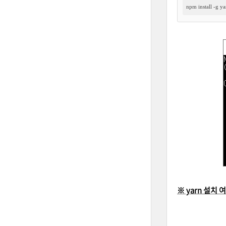
npm install -g ya
※ yarn
설치 여