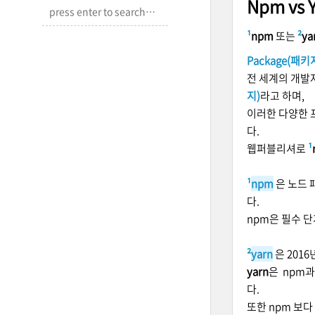
Npm vs 
¹
npm
또는
²
ya
Package(패키
전 세계의 개발
지)
라고 하며,
이러한 다양한 
다.
웹퍼블리셔로
¹
¹
npm
은 노
드 
다.
npm은 필수 
²
yarn
은 201
yarn
은 npm
다.
또한 npm 보