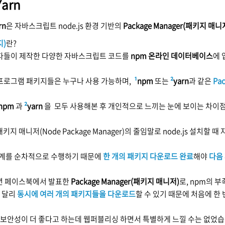
Yarn
rn
은 자바스크립트 node.js 환경 기반의
Package Manager(패키지 매니
지)
란?
자들이 제작한 다양한 자바스크립트 코드를
npm 온라인 데이터베이스
에
프로그램 패키지들은 누구나 사용 가능하며,
¹
npm
또는
²
yarn
과 같은
Pa
npm
과
²
yarn
을
모두 사용해본 후 개인적으로 느끼는 눈에 보이는 차이점
패키지 매니저(Node Package Manager)의 줄임말로 node.js 설치할
단계를 순차적으로 수행하기 때문에
한 개의 패키지 다운로드 완료
해야
다음
6년 페이스북에서 발표한
Package Manager(패키지 매니저)
로, npm의 
과 달리
동시에 여러 개의 패키지들을 다운로드
할 수 있기 때문에 처음에 한
다 보안성이 더 좋다고 하는데 웹퍼블리싱 하면서 특별하게 느낄 수는 없었습