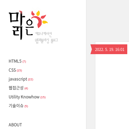
2022. 5. 19. 16:01
HTML5
(7)
CSS
(15)
javascript
(22)
웹접근성
(4)
Utility Knowhow
(15)
기술이슈
(5)
ABOUT