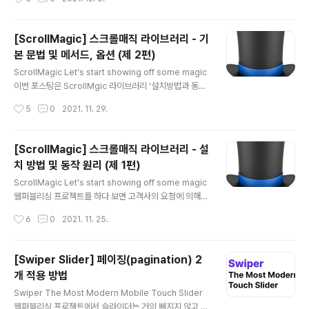
브러리를 웹퍼블리싱 실무에서 재미있게 사용하시길 바랍
라이브러리의 메서드 전역(global) 설정 방법과 실무에서
니다..
쓸만한 예제를 몇 가지 만들어 보여 드리고자 합니다. 이전
편에서 ScrollMgic 라이브러리의 '메서드와 옵션'을 잘
[ScrollMagic] 스크롤매직 라이브러리 - 기
이해하고 이번 포스팅을 보신다고 생각하여, 설명드렸던
본 문법 및 메서드, 옵션 (제 2편)
메서드와 옵션의 관련 내용은 중복하여 작성하지 않겠습니
글 내용
다. ScrollMagic - Controller 옵션 ScrollMagic 애니
ScrollMagic Let's start showing off some magic
메이션을 실행하기 위한 Controller 메서드 옵션은 두 가
이번 포스팅은 ScrollMgic 라이브러리 '설치방법과 동작
지가 있습니다. 그것들을 알아보고 ScrollMagic 실무 적
원리'에 이어서 이전 포스팅에 설명드리고 간단하게 보여
작성시간
5
0
2021. 11. 29.
용할..
드렸던, 예제를 바탕으로 문법 작성 방법을 순서대로 상세
하게 설명드리고, Scene 옵션에 대해 하나씩 파 해쳐 보
도록 하겠습니다. 이전 포스팅에서도 말씀드렸지만 GSAP
[ScrollMagic] 스크롤매직 라이브러리 - 설
(TweenMax)로 애니메이션 오브젝트를 구현하기 때문에
치 방법 및 동작 원리 (제 1편)
GSAP(TweenMax)를 잘 모르실 경우 현재 블로그 포스
글 내용
팅 글 참조 부탁드립니다. GSAP(TweenMax)는 현재 맑
ScrollMagic Let's start showing off some magic
은커뮤니케이션 블로그에 포스팅되어 있기 때문에 따로 진
웹퍼블리싱 프로젝트를 하다 보면 고객사의 요청에 의해
행하지 않겠습니다. ScrollMagic 기본 문법 작성방법 기
스크롤에 따른 애니메이션(동적인 화면)을 구현해야 할 경
작성시간
6
0
2021. 11. 25.
본 문법은 전 편에 설명드렸던 동작원리를 순..
우가 있습니다. 완성도 높고 화려한 메인 페이지를 만들기
위해서 스크롤 애니메이션을 요청하는 경우도 있습니다.
저의 경우를 말씀드리자면, 서브페이지의 스크롤 애니메이
[Swiper Slider] 페이징(pagination) 2
션 또는 간단한 스크롤 애니메이션은 AOS 라이브러리를
개 적용 방법
사용하고, 메인 페이지의 완성도 높고 복잡한 스크롤 애니
글 내용
메이션을 구현해야 할 경우 ScrollMagic과 GSAP(Twe
Swiper The Most Modern Mobile Touch Slider
enMax)를 이용해서 웹퍼블리싱 합니다. AOS 라이브러
웹퍼블리싱 프로젝트에서 슬라이더는 거의 빠지지 않고 들