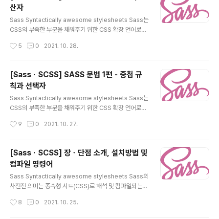
상 $ 기호를 넣어 시작합니다. 반복되는 목적의 속성 값을
산자
하나의 변수에 관리하여 여러 곳에 값을 할당하여 줄 수 있
글 내용
습니다. 변수에서 사용 가능한 값은 문자열, 숫자, 색상, 불
Sass Syntactically awesome stylesheets Sass는
리언(true, false), 리스트(Array), null 입니다. 변수를 정
CSS의 부족한 부분을 채워주기 위한 CSS 확장 언어로서
의하는 문법은 $변수명 : 값; 의 문법 형태를 가지고 있습니
강력한 도구입니다. Sass는 중첩, 변수, 믹스인, 함수 등
작성시간
5
0
2021. 10. 28.
다..
여러 강력한 기능들이 있습니다. 그중 오늘은 Sass 주석과
연산자에 대한 문법을 다루어 보겠습니다. 주석(Comme
nt) Sass는 CSS 표준 문법과 동일하게 // 인라인(한 줄)
[SassㆍSCSS] SASS 문법 1편 - 중첩 규
주석과 /* */ 블록(여러 줄) 주석을 기능을 지원하고 있습
칙과 선택자
니다. 주석은 단지 코드를 실행하지 않는 용도가 아닌, 다양
글 내용
한 기능으로 사용되기 때문에 매우 중요한 역할을 합니다.
Sass Syntactically awesome stylesheets Sass는
주석의 역할은 아래와 같습니다. ✔ 특정 기능을 실행시키
CSS의 부족한 부분을 채워주기 위한 CSS 확장 언어로서
지 않기 위해서 사용합니다. ✔ 특정 기능에 설명을 남겨두
강력한 도구입니다. Sass는 중첩, 변수, 믹스인, 함수 등
작성시간
9
0
2021. 10. 27.
기 위해서 사용합니다. ✔ 디버깅 또..
여러 강력한 기능들이 있습니다. 그중 오늘은 CSS 확장 언
어로서의 기본이라고 생각되는 중첩과 선택자에 대해 다루
어 보겠습니다. 중첩(Nesting) Sass는 중첩(Nesting)
[SassㆍSCSS] 장ㆍ단점 소개, 설치방법 및
기능을 제공하고 있습니다. 상위 선택자의 반복을 피해서
컴파일 명령어
편리하고 복잡한 구조를 작성할 수 있습니다. 이것은 선택
글 내용
자나 속성의 관계를 중첩 형태로 표현된 문법입니다. 여기
Sass Syntactically awesome stylesheets Sass의
에는 선택자를 중첩하는 '규칙 중첩'과 CSS 속성을 중첩하
사전전 의미는 종속형 시트(CSS)로 해석 및 컴파일되는
는 '속성 중첩' 두 가지 문법으로 구분할 수 있습니다. 규칙
스크립트 언어입니다. SassScript는 그 자체로 스크립트
작성시간
8
0
2021. 10. 25.
중첩 CSS 규칙을 중첩하여 작성하는 문..
언어이며, CSS pre-processor(전처리기)로서 CSS의
한계점을 극복하기 위한 CSS언어의 확장 언어입니다. 파