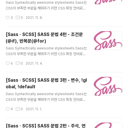
하게 CSS 그룹으로 정의하여 적용할 수 있지만 인수를 활
Sass Syntactically awesome stylesheets Sass는
용하게 되면, 반복되는 CSS 속성을 한 개의 mixin(믹스
CSS의 부족한 부분을 채워주기 위한 CSS 확장 언어로서
인) 정의를 가지고 다양한 CSS 스타일을 만들어 낼 수 있
강력한 도구입니다. Sass는 중첩, 변수, 믹스인, 함수 등
작성시간
3
0
2021. 11. 8.
습니다. ✔ 정의하기 : @m..
여러 강력한 기능들이 있습니다. 그중 오늘은 SassScript
인 @each, @while 에 대한 문법을 다루어 보겠습니다.
@each @each 는 List 와 Map 데이터를 반복할 때 사
[SassㆍSCSS] SASS 문법 4편 - 조건문
용합니다. 자바스크립트 for in 반복문과 비슷합니다. List
(@if), 반복문(@for)
하나의 데이터를 저장하기 위해 변수를 사용하는데, 여러
글 내용
개의 데이터를 저장할 때에는 list 또는 뒤이어 설명할 ma
Sass Syntactically awesome stylesheets Sass는
p 이라는 형식으로 저장합니다. 예를 들어 'apple, banan
CSS의 부족한 부분을 채워주기 위한 CSS 확장 언어로서
a, mango, orange' 총 4개의 과일을 변수에 저장해서
강력한 도구입니다. Sass는 중첩, 변수, 믹스인, 함수 등
작성시간
6
0
2021. 11. 4.
사..
여러 강력한 기능들이 있습니다. 그중 오늘은 SassScript
인 조건문(@if), 반복문(@for)에 대한 문법을 다루어 보겠
습니다. if(함수) 조건의 값(true, false)에 따라 두 개의 표
[SassㆍSCSS] SASS 문법 3편 - 변수, !gl
현식 중 한 개만 반환합니다. 자바스크립트의 삼항 연산자
obal, !default
와 비슷합니다. 조건의 값이 참(true) 일 경우, 표현식 1을,
글 내용
조건의 값이 거짓(false) 일 경우, 표현식 2를 반환합니다.
Sass Syntactically awesome stylesheets Sass는
기본 문법은 아래와 같습니다. if(조건식, 표현식1, 표현식
CSS의 부족한 부분을 채워주기 위한 CSS 확장 언어로서
2); SASS 'if(삼항 연산자)' 문법 코드 입니다. ..
강력한 도구입니다. Sass는 중첩, 변수, 믹스인, 함수 등
작성시간
4
0
2021. 11. 1.
여러 강력한 기능들이 있습니다. 그중 오늘은 SassScript
인 변수에 대한 문법을 다루어 보겠습니다. 변수( Variabl
es) SassScript 문법에서 변수 설정은 변수 이름 앞에 항
[SassㆍSCSS] SASS 문법 2편 - 주석, 연