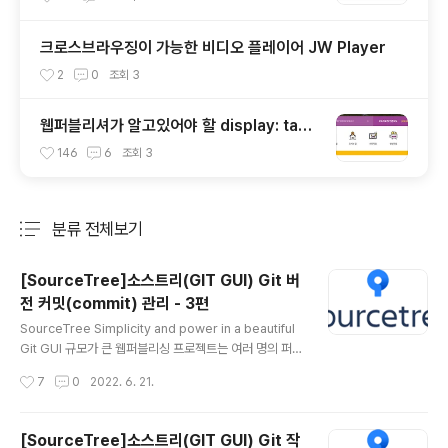
크로스브라우징이 가능한 비디오 플레이어 JW Player
2
0
조회
3
웹퍼블리셔가 알고있어야 할 display: tabl
e 속성!
146
6
조회
3
분류 전체보기
주요 글 목록
[SourceTree]소스트리(GIT GUI) Git 버
전 커밋(commit) 관리 - 3편
글 내용
SourceTree Simplicity and power in a beautiful
Git GUI 규모가 큰 웹퍼블리싱 프로젝트는 여러 명의 퍼블
리셔가 협업하여 프로젝트를 진행합니다. 이러한 프로젝트
작성시간
7
0
2022. 6. 21.
를 할 경우 협업은 매우 중요한 요소입니다. 그렇기 때문에
코딩을 잘하는 것도 중요하지만 협업 시 필요한 '버전 관리
시스템(Version Control System)'을 잘 다루는 것 또한
[SourceTree]소스트리(GIT GUI) Git 작