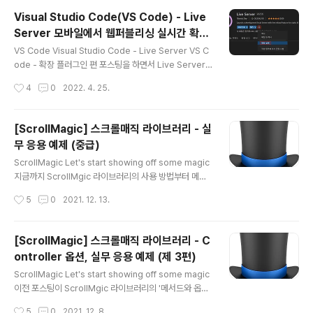
양한 라이브러리를 사용하는데 이것을 디펜던시스(depe
Visual Studio Code(VS Code) - Live
ndencies)라고 합니다. 이 라이브러리를 설치하고 사용
Server 모바일에서 웹퍼블리싱 실시간 확인
하기 위해서는 각 각의 제공하는 사이트를 접속하여 파일
글 내용
하기
을 다운로드하거나, CDN으로 연결하여 사용해야 합니다.
VS Code Visual Studio Code - Live Server VS C
그렇기에 최신 버전의 라이브러리가 나오거나, 최신 버전
ode - 확장 플러그인 편 포스팅을 하면서 Live Server
의 새로운 CDN 경로를 알기 위해서는 매 번 해당 라이브
확장 플러그인을 처음 접한다면, 웹퍼블리싱 코드 내용을
작성시간
4
0
2022. 4. 25.
러리 사이트에 방문해야 합니다. 이..
실시간으로 확인할 수 있는 신세계를 경험하는 것과 같다
고 글을 작성했습니다. 지금도 그 생각은 변함이 없습니다.
그렇다면 PC local 에서 웹퍼블리싱한 코드를 FTP 업로
[ScrollMagic] 스크롤매직 라이브러리 - 실
드 또는 크롬 개발자 도구를 사용하지 않고, 모바일(핸드
무 응용 예제 (중급)
폰) 또는 태블릿에서 바로 실시간으로 확인할 수 있는 방법
글 내용
은 없을까요? 이번 포스팅 주제인 Live Server 확장 플러
ScrollMagic Let's start showing off some magic
그인을 사용하면 가능합니다. Live Server를 사용하여
지금까지 ScrollMgic 라이브러리의 사용 방법부터 메서
반응형 또는 모바일 웹퍼블리싱을 할 때 PC, 태블릿, 모바
드, 기초 실무예제까지 총 4편의 포스팅을 하였습니다. 이
작성시간
5
0
2021. 12. 13.
일의 작업 현황을 실시간으로 동시 한 번..
번 포스팅은 ScrollMagic 라이브러리의 마지막으로, 메
인 또는 프로모션 사이트에서 스크롤 애니메이션에서 사용
할 법한, 조금은 더 화려하고 동적인 예제를 만들어 보여드
[ScrollMagic] 스크롤매직 라이브러리 - C
리고자 합니다. 이전 포스팅 내용들을 확실하게 학습하셨
ontroller 옵션, 실무 응용 예제 (제 3편)
다면, 코드를 분석하시는데 어려울 내용은 없습니다. 그렇
글 내용
기에 특별하게 코드 문법 설명은 없이 작성한 예제 2가지
ScrollMagic Let's start showing off some magic
를 보여드릴 것이며, 이렇게도 응용이 가능하구나? 라고 생
이전 포스팅이 ScrollMgic 라이브러리의 '메서드와 옵션'
각하고 편하게 보시면 될 것 같습니다. ScrollMgic 라이
에 대한 내용이 주요 내용이었다면, 이번에는 ScrollMgic
작성시간
5
0
2021. 12. 8.