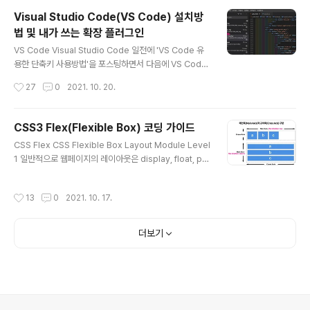
일 확장자는 .scss 이며, SCSS는 2010년 5월 버전 3으
Visual Studio Code(VS Code) 설치방
로 업그레이드하면서 갖춰진 새로운 문법 체계입니다. SC
법 및 내가 쓰는 확장 플러그인
SS는 기존 Sass 문법의 기능을 보다 강화하고, CSS 문법
글 내용
은 그대로 살렸다는 의도를 함께 담은 'Sass CSS'로도 해
VS Code Visual Studio Code 일전에 'VS Code 유
석할 수 있습니다. Sass의 공식 구현채는 오픈 소스이며,
용한 단축키 사용방법'을 포스팅하면서 다음에 VS Code
루비로 코딩되어 있습니다. 또한 Sass는 중첩(Nesting),
유용한 확장 플러그인 포스팅도 하겠다고 약속했는데 드디
작성시간
27
0
2021. 10. 20.
변수(Variab..
어 글을 쓰게 되었습니다. 이번 포스팅은 VS Code 설치
방법과 제가 사용하는 확장 플러그인을 소개하겠습니다.
아시는 분들은 다 알겠지만 Visual Studio Code 에디터
CSS3 Flex(Flexible Box) 코딩 가이드
는 Microsoft의 오픈소스 기반의 크로스 플랫폼입니다.
글 내용
CSS Flex CSS Flexible Box Layout Module Level
다양한 개발언어를 지원하고, extension(확장 프로그램)
1 일반적으로 웹페이지의 레이아웃은 display, float, po
제공을 통해 쉽게 설치 및 삭제가 가능합니다. 그렇기에 코
sition 등의 css 속성을 사용해 구현합니다. 하지만 복잡
딩을 하면서 편리한 부분들이 많은 최고의 에디터입니다.
한 레이아웃의 경우에는 구현하기 어렵고, 한계점에 부딪
VS Code 설치방법 VS Code는 무료 에디터이며, 아래
작성시간
13
0
2021. 10. 17.
칠 때가 있습니다. 이에 레이아웃을 좀 더 간결하고, 쉽게
공식 사이트에서 다운로드하여 설치하시면 됩니다. ..
구현하기 위해 W3C(World Wide Web Consortium)
에서 CSS3에 새롭게 추가한 레이아웃 방식이 Flexbox
더보기
입니다. 그런 만큼 CSS3 flex는 기존의 방식보다 레이아
웃의 가변적 배치, 정렬, 순서 등을 유연하게 구현할 수 있
는 강력한 기술입니다. flex 브라우저 지원범위 Flexbox
는 Chrome, Firefox, Edge, Safari, Opera 브라우저..