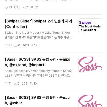
리 사용법은 블로그에 포스팅 되어 있습니다. 이번 포스팅
어가는 기능입니다. Swiper 기본 라이브러리 옵션만 사용
작성시간
13
0
2021. 11. 22.
은 ScrollMagic의 설치 방법과 동작 원리, 다음 편에는
해서 구현 가능한 슬라이더를 만들 수 있는 프로젝트라면
S..
괜찮지만, 고객사의 요청으로 Swiper 기본 라이브러리 옵
션으로 만들수 없는 슬라이더를 구현해야 하는 경우도 종
[Swiper Slider] Swiper 2개 연동과 제어
종 발생합니다. 그럴 경우 매우 난감합니다. 예를 들어 한
(Controller)
개의 Swiper 슬라이더에 두 개의 Pagination(페이징)을
글 내용
연동해서 제어해야 할 때가 있습니다. 이를 해결하기 위한
Swiper The Most Modern Mobile Touch Slider
Swiper API 에 방법에 대하여 포스팅하겠습니다. Pagin
웹퍼블리싱 프로젝트를 하다보면 슬라이더는 자주 사용하
ation 정의 게시물의 양이 많을 경우 스크롤이 길어지고 서
는 기능 중 하나입니다. 자바스크립트로 직접 코딩해서 만
작성시간
21
0
2021. 11. 17.
버로부터 읽어와야 하는 데이터의 양도 많아지게..
들수도 있겠지만, 고객사의 잦은 기능 변경 및 반응형에 대
한 대응들을 생각한다면, 제한된 시간에 웹퍼블리싱 해야
하기에 라이브러리(플러그인)를 사용하는 것이 작업에 효
[SassㆍSCSS] SASS 문법 6편 - @mixi
율적입니다. 많은 라이브러리들이 있지만 제가 사용하는 S
n, @extend, @import
wiper Slider 기능에 대해서 포스팅 하겠습니다. Swipe
글 내용
r는 다양한 사용자 옵션을 제공하고 있기에 사용하기 편리
Sass Syntactically awesome stylesheets Sass는
한 무료 라이브러리(플러그인) 입니다. 웹사이트, 모바일
CSS의 부족한 부분을 채워주기 위한 CSS 확장 언어로서
네이티브, 하이브리드 앱 모두 호환하여 사용 가능합니다.
강력한 도구입니다. Sass는 중첩, 변수, 믹스인, 함수 등
작성시간
11
0
2021. 11. 10.
Swiper의 기본설치 방법과 옵션에 대해서는 '반응형 슬라
여러 강력한 기능들이 있습니다. 그중 오늘은 Sass의 @
이더 Swip..
mixin, @extend, @import 에 대한 문법을 다루어 보겠
습니다. @mixin mixin(믹스인)은 함수와 비슷한 동작을
[SassㆍSCSS] SASS 문법 5편 - @eac
하는 문법이며 CSS 스타일 시트에서 반복적으로 재사용
h, @while
할 CSS 스타일 그룹 선언을 정의하는 기능을 합니다. 단순
글 내용