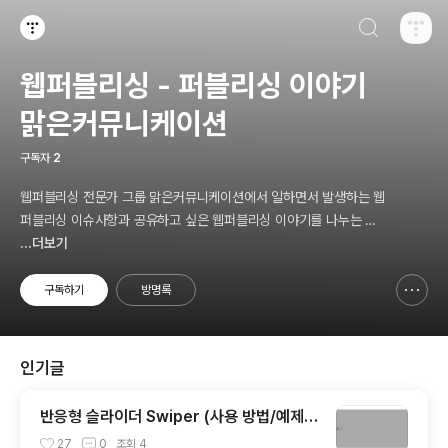
검색하기
티스토리
웹퍼블리싱 - 퍼블리싱 이야기
맑은커뮤니케이션
구독자
2
웹퍼블리싱 전문가 그룹 맑은커뮤니케이션에서 일하면서 발생하는 웹
퍼블리싱 이슈사항과 공유하고 싶은 웹퍼블리싱 이야기를 나누는 블
로그 입니다.
...더보기
구독하기
방명록
신고하기 레이어
열기
인기글
반응형 슬라이더 Swiper (사용 방법/예제)
웹퍼블리싱
27
0
조회
4